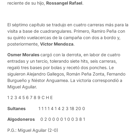
reciente de su hijo,
Rossangel Rafael
.
El séptimo capítulo se tradujo en cuatro carreras más para la
visita a base de cuadrangulares. Primero, Ramiro Peña con
su quinto vuelacercas de la campaña con dos a bordo y,
posteriormente,
Víctor Mendoza
.
Osmer Morales
cargó con la derrota, en labor de cuatro
entradas y un tercio, tolerando siete hits, seis carreras,
regaló tres bases por bolas y recetó dos ponches. Le
siguieron Alejandro Gallegos, Román Peña Zonta, Fernando
Burgueño y Néstor Anguamea. La victoria correspondió a
Miguel Aguilar.
1 2 3 4 5 6 7 8 9 C H E
Sultanes
1 1 1 1 4 1 4 2 3 18 20 0
Algodoneros
0 2 0 0 0 0 1 0 0 3 8 1
P.G.: Miguel Aguilar (2-0)