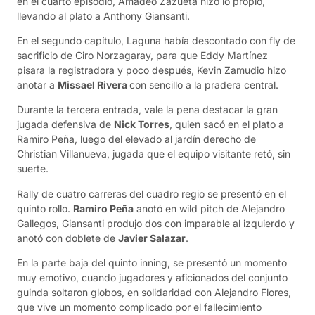
en el cuarto episodio, Amadeo Zazueta hizo lo propio,
llevando al plato a Anthony Giansanti.
En el segundo capítulo, Laguna había descontado con fly de
sacrificio de Ciro Norzagaray, para que Eddy Martínez
pisara la registradora y poco después, Kevin Zamudio hizo
anotar a
Missael Rivera
con sencillo a la pradera central.
Durante la tercera entrada, vale la pena destacar la gran
jugada defensiva de
Nick Torres
, quien sacó en el plato a
Ramiro Peña, luego del elevado al jardín derecho de
Christian Villanueva, jugada que el equipo visitante retó, sin
suerte.
Rally de cuatro carreras del cuadro regio se presentó en el
quinto rollo.
Ramiro Peña
anotó en wild pitch de Alejandro
Gallegos, Giansanti produjo dos con imparable al izquierdo y
anotó con doblete de
Javier Salazar
.
En la parte baja del quinto inning, se presentó un momento
muy emotivo, cuando jugadores y aficionados del conjunto
guinda soltaron globos, en solidaridad con Alejandro Flores,
que vive un momento complicado por el fallecimiento