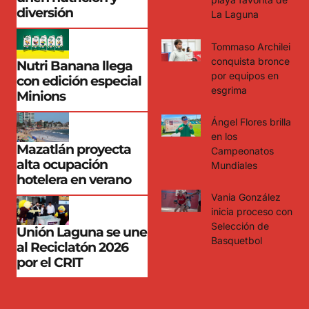
diversión
La Laguna
Tommaso Archilei
conquista bronce
Nutri Banana llega
por equipos en
con edición especial
esgrima
Minions
Ángel Flores brilla
en los
Mazatlán proyecta
Campeonatos
alta ocupación
Mundiales
hotelera en verano
Vania González
inicia proceso con
Selección de
Unión Laguna se une
Basquetbol
al Reciclatón 2026
por el CRIT