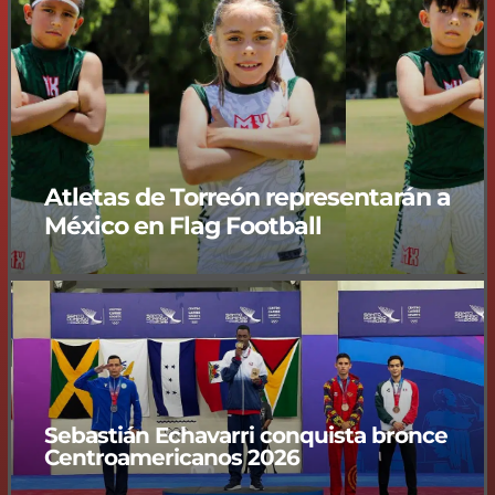
Atletas de Torreón representarán a
México en Flag Football
Sebastián Echavarri conquista bronce
Centroamericanos 2026