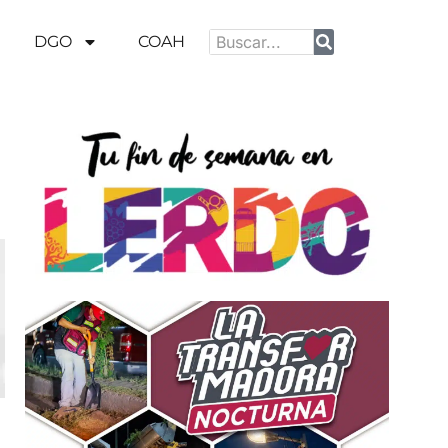
DGO
COAH