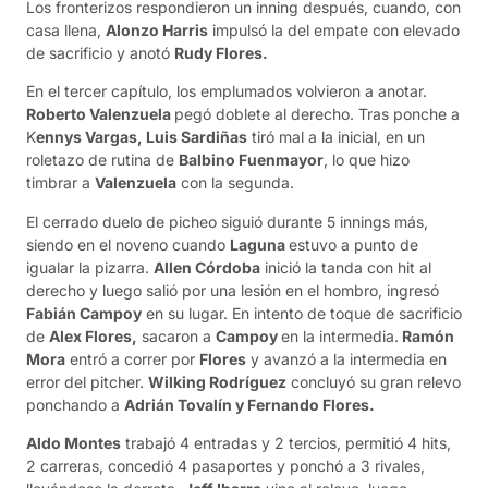
Los fronterizos respondieron un inning después, cuando, con
casa llena,
Alonzo Harris
impulsó la del empate con elevado
de sacrificio y anotó
Rudy Flores.
En el tercer capítulo, los emplumados volvieron a anotar.
Roberto Valenzuela
pegó doblete al derecho. Tras ponche a
K
ennys Vargas, Luis Sardiñas
tiró mal a la inicial, en un
roletazo de rutina de
Balbino Fuenmayor
, lo que hizo
timbrar a
Valenzuela
con la segunda.
El cerrado duelo de picheo siguió durante 5 innings más,
siendo en el noveno cuando
Laguna
estuvo a punto de
igualar la pizarra.
Allen Córdoba
inició la tanda con hit al
derecho y luego salió por una lesión en el hombro, ingresó
Fabián Campoy
en su lugar. En intento de toque de sacrificio
de
Alex Flores,
sacaron a
Campoy
en la intermedia.
Ramón
Mora
entró a correr por
Flores
y avanzó a la intermedia en
error del pitcher.
Wilking Rodríguez
concluyó su gran relevo
ponchando a
Adrián Tovalín y Fernando Flores.
Aldo Montes
trabajó 4 entradas y 2 tercios, permitió 4 hits,
2 carreras, concedió 4 pasaportes y ponchó a 3 rivales,