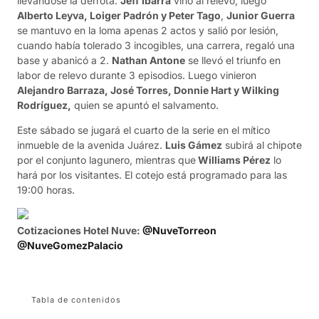
llevándose la derrota.
Jeff Ibarra
vino al relevo, luego
Alberto Leyva, Loiger Padrón y Peter Tago
,
Junior Guerra
se mantuvo en la loma apenas 2 actos y salió por lesión,
cuando había tolerado 3 incogibles, una carrera, regaló una
base y abanicó a 2.
Nathan Antone
se llevó el triunfo en
labor de relevo durante 3 episodios. Luego vinieron
Alejandro Barraza, José Torres, Donnie Hart y Wilking
Rodríguez,
quien se apuntó el salvamento.
Este sábado se jugará el cuarto de la serie en el mítico
inmueble de la avenida Juárez.
Luis Gámez
subirá al chipote
por el conjunto lagunero, mientras que
Williams Pérez
lo
hará por los visitantes. El cotejo está programado para las
19:00 horas.
Cotizaciones Hotel Nuve:
@NuveTorreon
@NuveGomezPalacio
Tabla de contenidos