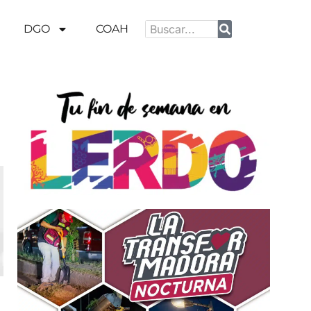
DGO
COAH