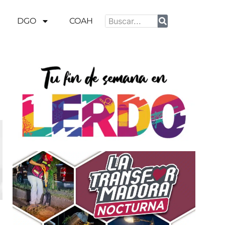
DGO
COAH