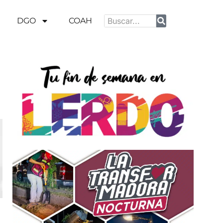
DGO
COAH