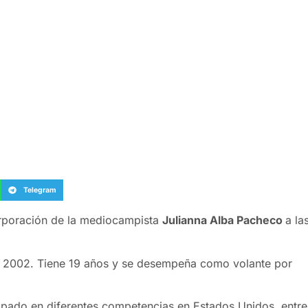
Telegram
orporación de la mediocampista
Julianna Alba Pacheco
a la
de 2002. Tiene 19 años y se desempeña como volante por
cipado en diferentes competencias en Estados Unidos, entre