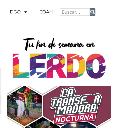
DGO
COAH