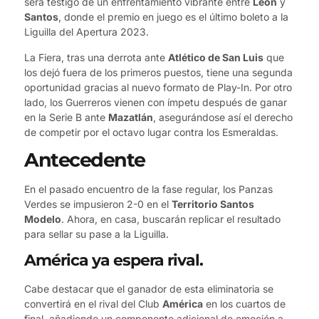
será testigo de un enfrentamiento vibrante entre
León
y
Santos
, donde el premio en juego es el último boleto a la
Liguilla del Apertura 2023.
La Fiera, tras una derrota ante
Atlético de San Luis
que
los dejó fuera de los primeros puestos, tiene una segunda
oportunidad gracias al nuevo formato de Play-In. Por otro
lado, los Guerreros vienen con ímpetu después de ganar
en la Serie B ante
Mazatlán
, asegurándose así el derecho
de competir por el octavo lugar contra los Esmeraldas.
Antecedente
En el pasado encuentro de la fase regular, los Panzas
Verdes se impusieron 2-0 en el
Territorio Santos
Modelo
. Ahora, en casa, buscarán replicar el resultado
para sellar su pase a la Liguilla.
América ya espera rival.
Cabe destacar que el ganador de esta eliminatoria se
convertirá en el rival del Club
América
en los cuartos de
final, añadiendo un componente adicional de emoción a