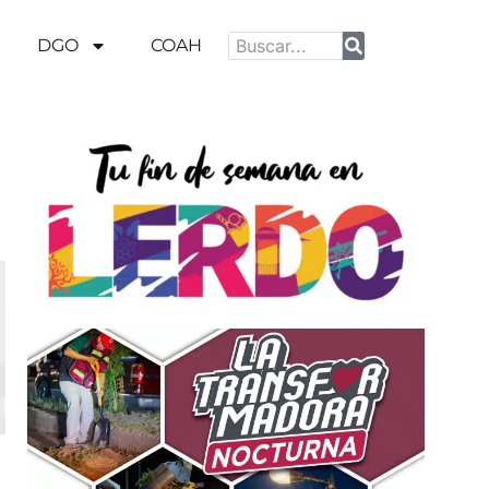
DGO
COAH