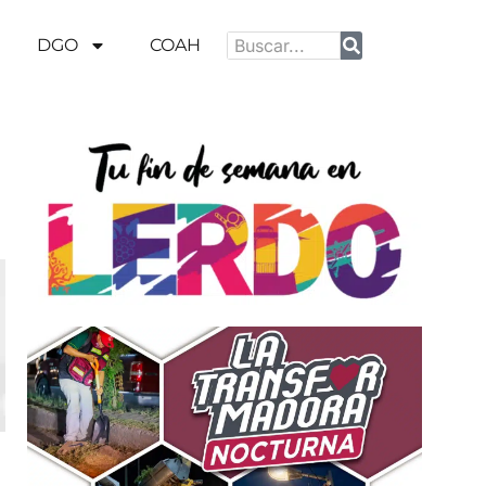
DGO
COAH