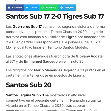
Facebook
Twitter
WhatsApp
Telegram
Santos Sub 17 2-0 Tigres Sub 17
Los
Guerreros Sub 17
sumaron su segunda victoria de forma
consecutiva en el presente Torneo Clausura 2020, luego de
derrotar esta mañana a su similar de
Tigres
por marcador de
2 a 0, en partido correspondiente a la jornada 6 de la Liga
MX, el cual tuvo lugar en Territorio Santos Modelo.
Las anotaciones albiverdes fueron obra de
Giovany Acosta
al 37’ y de
Emmanuel Saucedo
en el minuto 85.
Los dirigidos por
Mario Menéndez
llegaron a 13 puntos en el
certamen, manteniéndose en puestos de Liguilla.
Santos Sub 20
Santos Laguna Sub 20
ha mostrado un alto nivel
competitivo en el presente certamen, hilvanando su quinta
victoria en el Torneo Clausura 2020, tras superar
contundentemente a la escuadra de Tigres por 3 a 0, en