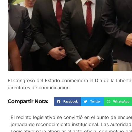
El Congreso del Estado conmemora el Dia de la Liberta
directores de comunicación.
Compartir Nota:
Facebook
Twitter
WhatsApp
El recinto legislativo se convirtió en el punto de encu
jornada de reconocimiento institucional. Las autoridad
Legislativo para albergar el acto oficial con motivo de