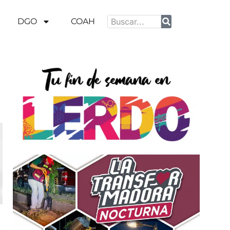
DGO
COAH