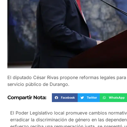
El diputado César Rivas propone reformas legales para 
servicio público de Durango.
Compartir Nota:
Facebook
Twitter
WhatsApp
El Poder Legislativo local promueve cambios normativo
erradicar la discriminación de género en las dependenc
esfuerzo reciba una remuneración justa, se presentó u