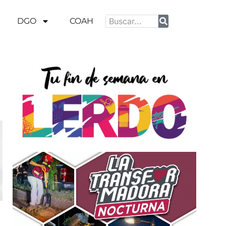
DGO
COAH