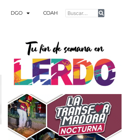
DGO
COAH