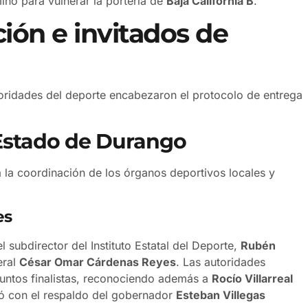
no para vulnerar la portería de
Baja California B
.
ón e invitados de
utoridades del deporte encabezaron el protocolo de entrega
 Estado de Durango
a la coordinación de los órganos deportivos locales y
es
subdirector del Instituto Estatal del Deporte,
Rubén
eral
César Omar Cárdenas Reyes
. Las autoridades
ntos finalistas, reconociendo además a
Rocío Villarreal
ntó con el respaldo del gobernador
Esteban Villegas