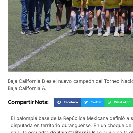
Baja California B es el nuevo campeón del Torneo Nacio
Baja California A.
Compartir Nota:
Facebook
Twitter
WhatsApp
El balompié base de la República Mexicana definió a 
disputada en territorio duranguense. En un choque de
país, la escuadra de
Baja California B
se adjudicó la g