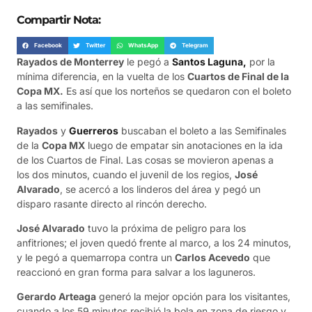
Compartir Nota:
Facebook
Twitter
WhatsApp
Telegram
Rayados de Monterrey
le pegó a
Santos Laguna,
por la
mínima diferencia, en la vuelta de los
Cuartos de Final de la
Copa MX.
Es así que los norteños se quedaron con el boleto
a las semifinales.
Rayados
y
Guerreros
buscaban el boleto a las Semifinales
de la
Copa MX
luego de empatar sin anotaciones en la ida
de los Cuartos de Final. Las cosas se movieron apenas a
los dos minutos, cuando el juvenil de los regios,
José
Alvarado
, se acercó a los linderos del área y pegó un
disparo rasante directo al rincón derecho.
José Alvarado
tuvo la próxima de peligro para los
anfitriones; el joven quedó frente al marco, a los 24 minutos,
y le pegó a quemarropa contra un
Carlos Acevedo
que
reaccionó en gran forma para salvar a los laguneros.
Gerardo Arteaga
generó la mejor opción para los visitantes,
cuando a los 59 minutos recibió la bola en zona de riesgo y