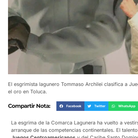
El esgrimista lagunero Tommaso Archilei clasifica a 
el oro en Toluca.
Compartir Nota:
Facebook
Twitter
WhatsApp
La esgrima de la Comarca Lagunera ha vuelto a vestir
arranque de las competencias continentales. El talent
Juegos Centroamericanos
y del Caribe Santo Doming