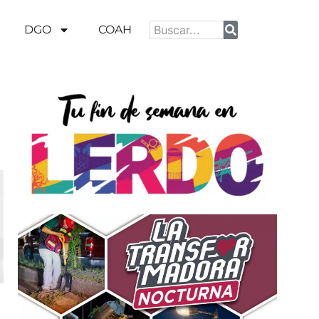
DGO
COAH