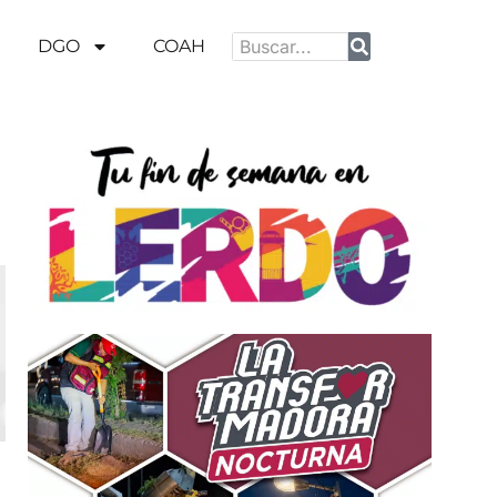
DGO
COAH