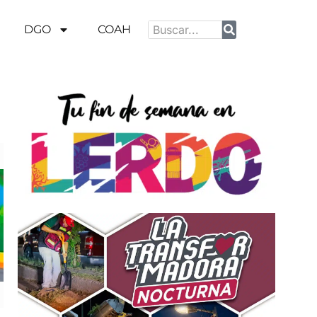
DGO
COAH