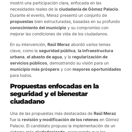
mostró una participación clara, enfocada en las
necesidades reales de la
ciudadanía de Gómez Palacio
.
Durante el evento, Meraz presentó un conjunto de
propuestas
bien estructuradas, basadas en su profundo
conocimiento del municipio
y su compromiso con
mejorar las condiciones de vida de los ciudadanos.
En su intervención,
Raúl Meraz
abordó varios temas
clave, como la
seguridad pública
,
la infraestructura
urbana
,
el abasto de agua
, y la
regularización de
servicios públicos
, demostrando su visión para un
municipio más próspero
y con
mayores oportunidades
para todos.
Propuestas enfocadas en la
seguridad y el bienestar
ciudadano
Una de las propuestas más destacadas de
Raúl Meraz
fue la
revisión y modificación de los retenes
en Gómez
Palacio. El candidato propuso la implementación de un
sistema más
ciudadanizado
, asegurando que los