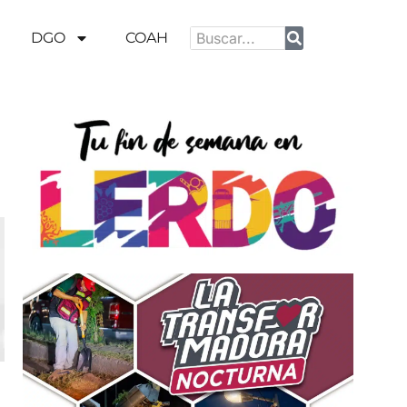
DGO
COAH