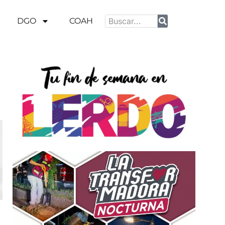
DGO
COAH