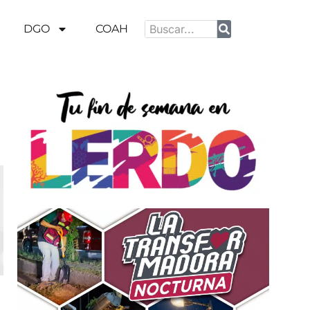
DGO
COAH