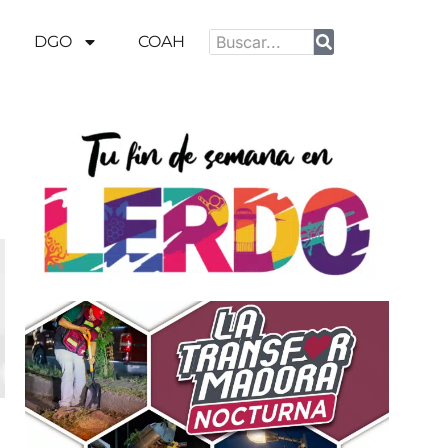
DGO
COAH