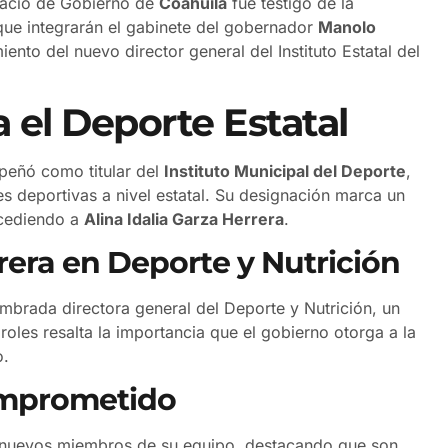
alacio de Gobierno de
Coahuila
fue testigo de la
que integrarán el gabinete del gobernador
Manolo
ento del nuevo director general del Instituto Estatal del
 el Deporte Estatal
peñó como titular del
Instituto Municipal del Deporte
,
es deportivas a nivel estatal. Su designación marca un
ucediendo a
Alina Idalia Garza Herrera
.
rera en Deporte y Nutrición
mbrada directora general del Deporte y Nutrición, un
roles resalta la importancia que el gobierno otorga a la
o.
omprometido
 nuevos miembros de su equipo, destacando que son