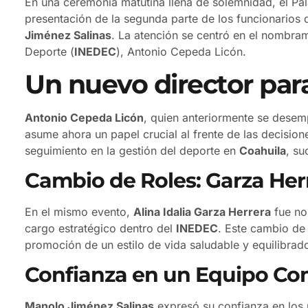
En una ceremonia matutina llena de solemnidad, el P
presentación de la segunda parte de los funcionarios 
Jiménez Salinas
. La atención se centró en el nombrami
Deporte (
INEDEC
), Antonio Cepeda Licón.
Un nuevo director para
Antonio Cepeda Licón
, quien anteriormente se desem
asume ahora un papel crucial al frente de las decision
seguimiento en la gestión del deporte en
Coahuila
, s
Cambio de Roles: Garza Her
En el mismo evento,
Alina Idalia Garza Herrera
fue no
cargo estratégico dentro del
INEDEC
. Este cambio de 
promoción de un estilo de vida saludable y equilibrad
Confianza en un Equipo C
Manolo Jiménez Salinas
expresó su confianza en los