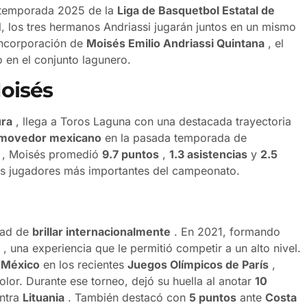
a temporada 2025 de la
Liga de Basquetbol Estatal de
l, los tres hermanos Andriassi jugarán juntos en un mismo
 incorporación de
Moisés Emilio Andriassi Quintana
, el
 en el conjunto lagunero.
oisés
ura
, llega a Toros Laguna con una destacada trayectoria
 movedor mexicano
en la pasada temporada de
, Moisés promedió
9.7 puntos
,
1.3 asistencias
y
2.5
s jugadores más importantes del campeonato.
idad de
brillar internacionalmente
. En 2021, formando
, una experiencia que le permitió competir a un alto nivel.
 México
en los recientes
Juegos Olímpicos de París
,
olor. Durante ese torneo, dejó su huella al anotar
10
ontra
Lituania
. También destacó con
5 puntos
ante
Costa