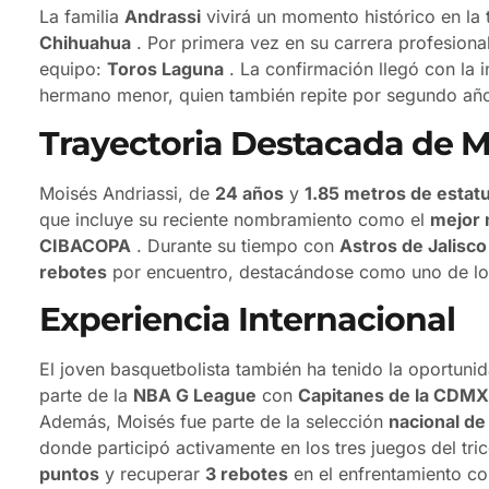
La familia
Andrassi
vivirá un momento histórico en l
Chihuahua
. Por primera vez en su carrera profesiona
equipo:
Toros Laguna
. La confirmación llegó con la
hermano menor, quien también repite por segundo año
Trayectoria Destacada de M
Moisés Andriassi, de
24 años
y
1.85 metros de estat
que incluye su reciente nombramiento como el
mejor
CIBACOPA
. Durante su tiempo con
Astros de Jalisco
rebotes
por encuentro, destacándose como uno de lo
Experiencia Internacional
El joven basquetbolista también ha tenido la oportun
parte de la
NBA G League
con
Capitanes de la CDMX
Además, Moisés fue parte de la selección
nacional de
donde participó activamente en los tres juegos del tric
puntos
y recuperar
3 rebotes
en el enfrentamiento c