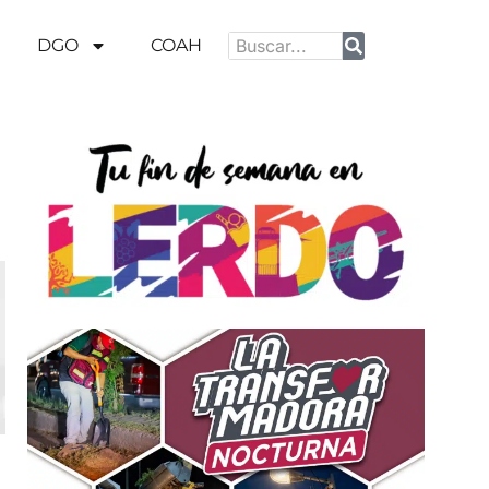
DGO
COAH