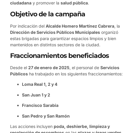
ciudadana
y promover la
salud pública
.
Objetivo de la campaña
Por indicación del
Alcalde Homero Martínez Cabrera
, la
Dirección de Servicios Públicos Municipales
organizó
estas brigadas para garantizar espacios limpios y bien
mantenidos en distintos sectores de la ciudad.
Fraccionamientos beneficiados
Desde el
27 de enero de 2025
, el personal de
Servicios
Públicos
ha trabajado en los siguientes fraccionamientos:
Loma Real 1, 2 y 4
San Juan 1 y 2
Francisco Sarabia
San Pedro y San Ramón
Las acciones incluyen
poda, deshierbe, limpieza y
recolección de escombros
en las
plazas y áreas verdes