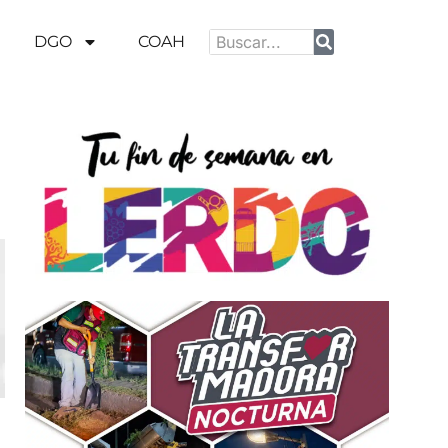
DGO
COAH