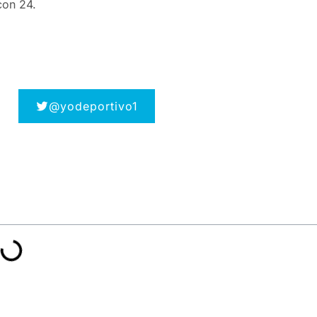
con 24.
@yodeportivo1