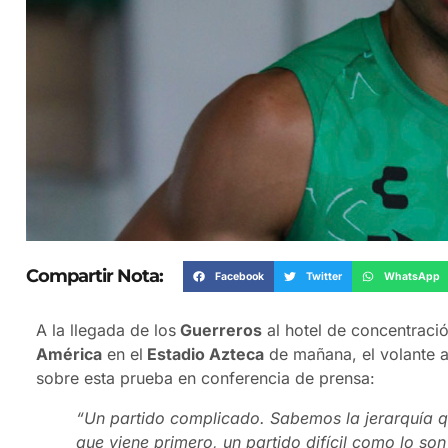
Compartir Nota:
Facebook
Twitter
WhatsApp
A la llegada de los
Guerreros
al hotel de concentración
América
en el
Estadio Azteca
de mañana, el volante 
sobre esta prueba en conferencia de prensa:
“Un partido complicado. Sabemos la jerarquía qu
que viene primero, un partido difícil como lo so