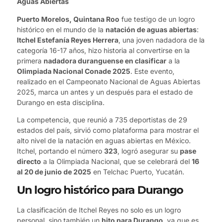
Aguas Abiertas
Puerto Morelos, Quintana Roo
fue testigo de un logro
histórico en el mundo de la
natación de aguas abiertas
:
Itchel Estefanía Reyes Herrera
, una joven nadadora de la
categoría 16-17 años, hizo historia al convertirse en la
primera
nadadora duranguense en clasificar
a la
Olimpiada Nacional Conade 2025
. Este evento,
realizado en el Campeonato Nacional de Aguas Abiertas
2025, marca un antes y un después para el estado de
Durango en esta disciplina.
La competencia, que reunió a 735 deportistas de 29
estados del país, sirvió como plataforma para mostrar el
alto nivel de la natación en aguas abiertas en México.
Itchel, portando el número
323
, logró asegurar su
pase
directo
a la Olimpiada Nacional, que se celebrará del
16
al 20 de junio de 2025
en Telchac Puerto, Yucatán.
Un logro histórico para Durango
La clasificación de Itchel Reyes no solo es un logro
personal, sino también un
hito para Durango
, ya que es