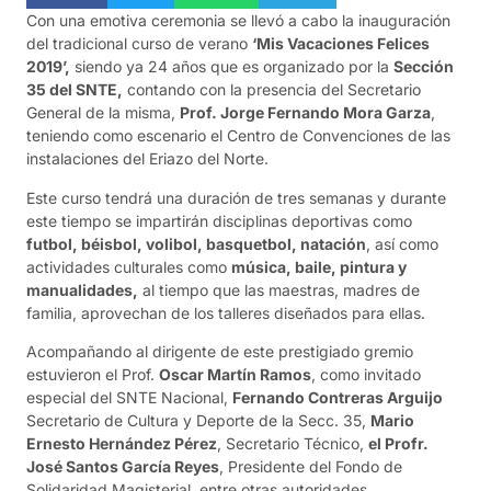
Con una emotiva ceremonia se llevó a cabo la inauguración
del tradicional curso de verano
‘Mis Vacaciones Felices
2019’,
siendo ya 24 años que es organizado por la
Sección
35 del SNTE,
contando con la presencia del Secretario
General de la misma,
Prof. Jorge Fernando Mora Garza
,
teniendo como escenario el Centro de Convenciones de las
instalaciones del Eriazo del Norte.
Este curso tendrá una duración de tres semanas y durante
este tiempo se impartirán disciplinas deportivas como
futbol, béisbol, volibol, basquetbol, natación
, así como
actividades culturales como
música, baile, pintura y
manualidades,
al tiempo que las maestras, madres de
familia, aprovechan de los talleres diseñados para ellas.
Acompañando al dirigente de este prestigiado gremio
estuvieron el Prof.
Oscar Martín Ramos
, como invitado
especial del SNTE Nacional,
Fernando Contreras Arguijo
Secretario de Cultura y Deporte de la Secc. 35,
Mario
Ernesto Hernández Pérez
, Secretario Técnico,
el Profr.
José Santos García Reyes
, Presidente del Fondo de
Solidaridad Magisterial, entre otras autoridades.