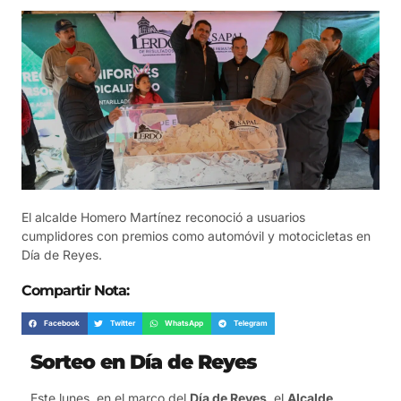
El alcalde Homero Martínez reconoció a usuarios
cumplidores con premios como automóvil y motocicletas en
Día de Reyes.
Compartir Nota:
Facebook
Twitter
WhatsApp
Telegram
Sorteo en Día de Reyes
Este lunes, en el marco del
Día de Reyes
, el
Alcalde