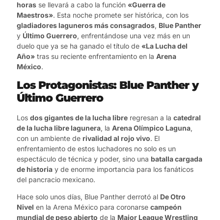
horas
se llevará a cabo la función
«Guerra de
Maestros»
. Esta noche promete ser histórica, con los
gladiadores laguneros más consagrados
,
Blue Panther
y
Último Guerrero
, enfrentándose una vez más en un
duelo que ya se ha ganado el título de
«La Lucha del
Año»
tras su reciente enfrentamiento en la
Arena
México
.
Los Protagonistas: Blue Panther y
Último Guerrero
Los
dos gigantes de la lucha libre
regresan a la
catedral
de la lucha libre lagunera
, la
Arena Olímpico Laguna
,
con un ambiente de
rivalidad al rojo vivo
. El
enfrentamiento de estos luchadores no solo es un
espectáculo de técnica y poder, sino una
batalla cargada
de historia
y de enorme importancia para los fanáticos
del pancracio mexicano.
Hace solo unos días, Blue Panther derrotó al
De Otro
Nivel
en la Arena México para coronarse
campeón
mundial de peso abierto
de la
Major League Wrestling