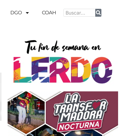
DGO
COAH