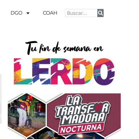
DGO
COAH