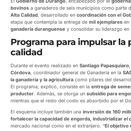
El
Gobierno de Durango
, encabezado por el
gobernad
bovinos
a ganaderos de seis municipios como parte 
Alta Calidad
, desarrollado en
coordinación con el Go
etapa que contempla la entrega de
mil ejemplares
en 
ganadería duranguense
y consolidar su liderazgo en
Programa para impulsar la 
calidad
Durante el evento realizado en
Santiago Papasquiaro
Córdova
, coordinador general de Ganadería en la
SA
la ganadería y la agricultura
como pilares del desarrol
El programa, explicó, consiste en la
entrega de seme
productor
. Además, se otorga un
subsidio para engor
mientras que el resto del costo es absorbido por el Go
El esquema incluye también una
inversión de 160 mil
fortalecer la capacidad de engorda, industrializar el
mercado nacional como en el extranjero. “
El objetivo