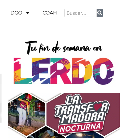
DGO
COAH