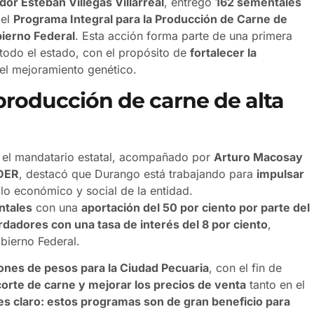
or Esteban Villegas Villarreal
, entregó
162 sementales
del
Programa Integral para la Producción de Carne de
bierno Federal
. Esta acción forma parte de una primera
todo el estado, con el propósito de
fortalecer la
 el mejoramiento genético.
producción de carne de alta
, el mandatario estatal, acompañado por
Arturo Macosay
DER
, destacó que Durango está trabajando para
impulsar
lo económico y social de la entidad.
ntales
con una
aportación del 50 por ciento por parte del
dadores con una tasa de interés del 8 por ciento
,
bierno Federal.
lones de pesos para la Ciudad Pecuaria
, con el fin de
 corte de carne y mejorar los precios de venta
tanto en el
 es claro: estos programas son de gran beneficio para