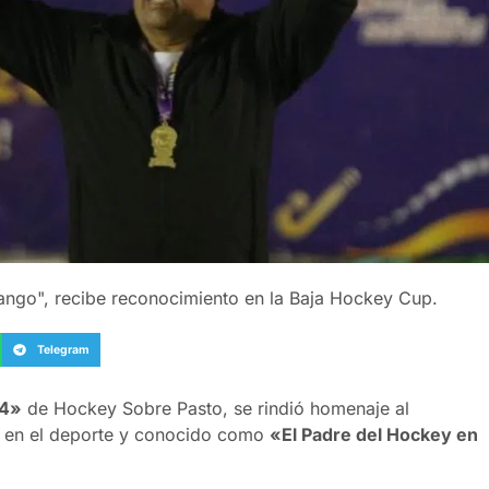
ango", recibe reconocimiento en la Baja Hockey Cup.
Telegram
24»
de Hockey Sobre Pasto, se rindió homenaje al
ia en el deporte y conocido como
«El Padre del Hockey en