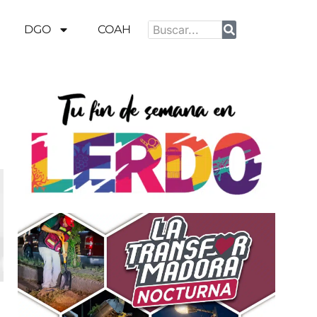
DGO
COAH