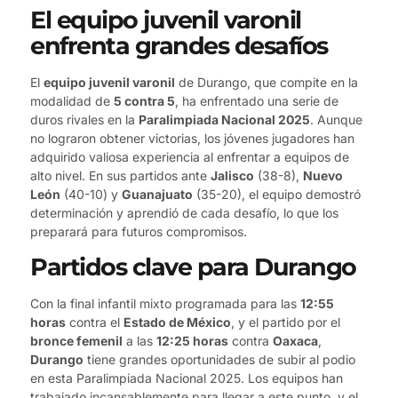
El equipo juvenil varonil
enfrenta grandes desafíos
El
equipo juvenil varonil
de Durango, que compite en la
modalidad de
5 contra 5
, ha enfrentado una serie de
duros rivales en la
Paralimpiada Nacional 2025
. Aunque
no lograron obtener victorias, los jóvenes jugadores han
adquirido valiosa experiencia al enfrentar a equipos de
alto nivel. En sus partidos ante
Jalisco
(38-8),
Nuevo
León
(40-10) y
Guanajuato
(35-20), el equipo demostró
determinación y aprendió de cada desafío, lo que los
preparará para futuros compromisos.
Partidos clave para Durango
Con la final infantil mixto programada para las
12:55
horas
contra el
Estado de México
, y el partido por el
bronce femenil
a las
12:25 horas
contra
Oaxaca
,
Durango
tiene grandes oportunidades de subir al podio
en esta Paralimpiada Nacional 2025. Los equipos han
trabajado incansablemente para llegar a este punto, y el