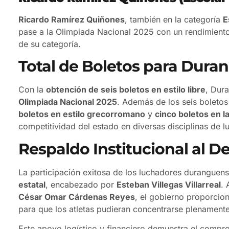
Ricardo Ramírez Quiñones
, también en la categoría
E
pase a la Olimpiada Nacional 2025 con un rendimiento
de su categoría.
Total de Boletos para Dura
Con la
obtención de seis boletos en estilo libre
, Dur
Olimpiada Nacional 2025
. Además de los seis boletos
boletos en estilo grecorromano
y
cinco boletos en l
competitividad del estado en diversas disciplinas de l
Respaldo Institucional al D
La participación exitosa de los luchadores duranguens
estatal
, encabezado por
Esteban Villegas Villarreal
. 
César Omar Cárdenas Reyes
, el gobierno proporcio
para que los atletas pudieran concentrarse plenament
Este apoyo logístico y financiero demuestra el compr