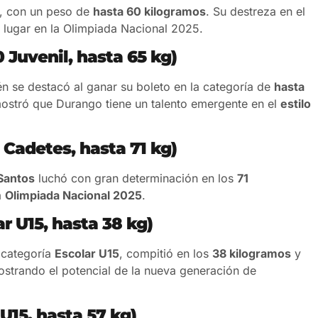
, con un peso de
hasta 60 kilogramos
. Su destreza en el
u lugar en la Olimpiada Nacional 2025.
 Juvenil, hasta 65 kg)
n se destacó al ganar su boleto en la categoría de
hasta
mostró que Durango tiene un talento emergente en el
estilo
Cadetes, hasta 71 kg)
Santos
luchó con gran determinación en los
71
a
Olimpiada Nacional 2025
.
r U15, hasta 38 kg)
a categoría
Escolar U15
, compitió en los
38 kilogramos
y
ostrando el potencial de la nueva generación de
U15, hasta 57 kg)