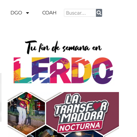
DGO
COAH