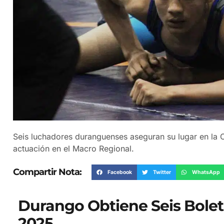
Seis luchadores duranguenses aseguran su lugar en la O
actuación en el Macro Regional.
Compartir Nota:
Facebook
Twitter
WhatsApp
Durango Obtiene Seis Bolet
2025