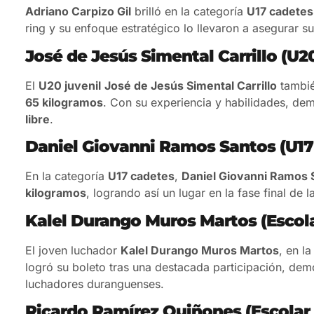
Adriano Carpizo Gil
brilló en la categoría
U17 cadetes
ring y su enfoque estratégico lo llevaron a asegurar s
José de Jesús Simental Carrillo (U20
El
U20 juvenil
José de Jesús Simental Carrillo
tambié
65 kilogramos
. Con su experiencia y habilidades, de
libre
.
Daniel Giovanni Ramos Santos (U17 
En la categoría
U17 cadetes
,
Daniel Giovanni Ramos 
kilogramos
, logrando así un lugar en la fase final de l
Kalel Durango Muros Martos (Escola
El joven luchador
Kalel Durango Muros Martos
, en l
logró su boleto tras una destacada participación, dem
luchadores duranguenses.
Ricardo Ramírez Quiñones (Escolar 