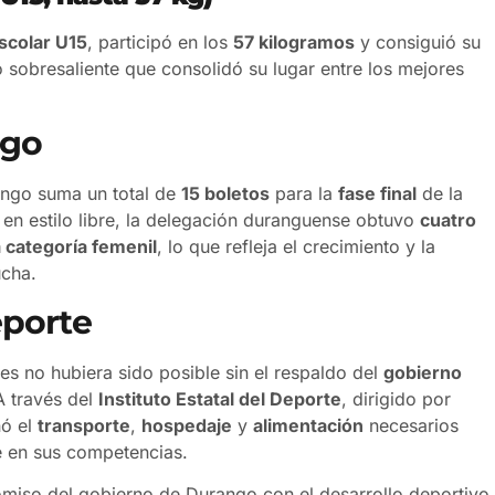
scolar U15
, participó en los
57 kilogramos
y consiguió su
 sobresaliente que consolidó su lugar entre los mejores
ngo
ango suma un total de
15 boletos
para la
fase final
de la
 en estilo libre, la delegación duranguense obtuvo
cuatro
a categoría femenil
, lo que refleja el crecimiento y la
ucha.
eporte
es no hubiera sido posible sin el respaldo del
gobierno
A través del
Instituto Estatal del Deporte
, dirigido por
nó el
transporte
,
hospedaje
y
alimentación
necesarios
e en sus competencias.
omiso del gobierno de Durango con el desarrollo deportivo