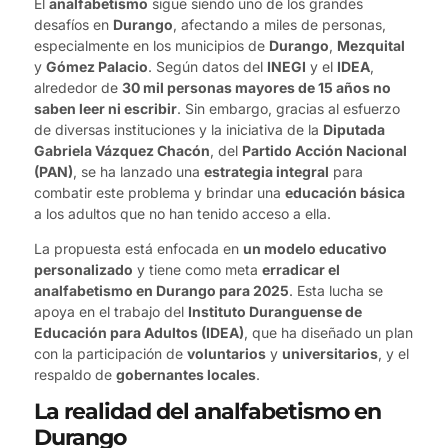
El
analfabetismo
sigue siendo uno de los grandes
desafíos en
Durango
, afectando a miles de personas,
especialmente en los municipios de
Durango
,
Mezquital
y
Gómez Palacio
. Según datos del
INEGI
y el
IDEA
,
alrededor de
30 mil personas mayores de 15 años no
saben leer ni escribir
. Sin embargo, gracias al esfuerzo
de diversas instituciones y la iniciativa de la
Diputada
Gabriela Vázquez Chacón
, del
Partido Acción Nacional
(PAN)
, se ha lanzado una
estrategia integral
para
combatir este problema y brindar una
educación básica
a los adultos que no han tenido acceso a ella.
La propuesta está enfocada en
un modelo educativo
personalizado
y tiene como meta
erradicar el
analfabetismo en Durango para 2025
. Esta lucha se
apoya en el trabajo del
Instituto Duranguense de
Educación para Adultos (IDEA)
, que ha diseñado un plan
con la participación de
voluntarios
y
universitarios
, y el
respaldo de
gobernantes locales
.
La realidad del analfabetismo en
Durango