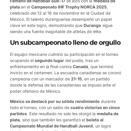
Femenil de Handball Sub-17
se alzó con la
medalla de
plata
en el
Campeonato IHF Trophy NORCA 2025
,
celebrado del 12 al 16 de noviembre en la Ciudad de
México. El talento duranguense desempeñó un papel
clave en este logro, demostrando que
Durango
sigue
siendo una fuente inagotable de atletas de élite.
Un subcampeonato lleno de orgullo
El equipo mexicano culminó su participación en el torneo
ocupando el
segundo lugar
del podio, tras un
enfrentamiento en la final contra
Canadá
, que terminó
invicto en el certamen. La escuadra canadiense se coronó
campeona con un marcador de
21-15
, en un partido
donde la defensa de las canadienses se impuso ante el
poder ofensivo de México.
México se destacó por su sólido rendimiento
durante
todo el torneo, con un saldo de
cuatro victorias en cinco
partidos
. Este resultado no solo les otorgó la
medalla de
plata
, sino que también les garantizó el
boleto al
Campeonato Mundial de Handball Juvenil
, un logro