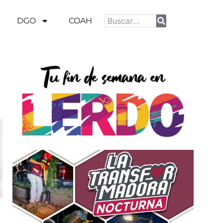
DGO
COAH