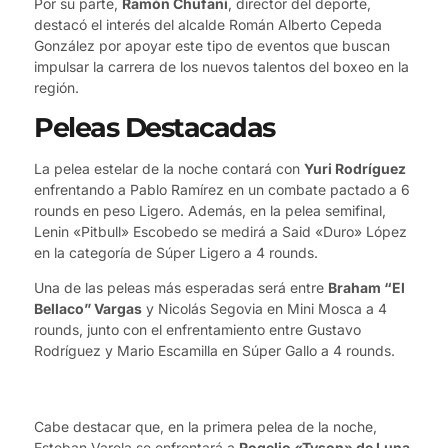
Por su parte,
Ramón Chufani
, director del deporte,
destacó el interés del alcalde Román Alberto Cepeda
González por apoyar este tipo de eventos que buscan
impulsar la carrera de los nuevos talentos del boxeo en la
región.
Peleas Destacadas
La pelea estelar de la noche contará con
Yuri Rodríguez
enfrentando a Pablo Ramírez en un combate pactado a 6
rounds en peso Ligero. Además, en la pelea semifinal,
Lenin «Pitbull» Escobedo se medirá a Said «Duro» López
en la categoría de Súper Ligero a 4 rounds.
Una de las peleas más esperadas será entre
Braham “El
Bellaco” Vargas
y Nicolás Segovia en Mini Mosca a 4
rounds, junto con el enfrentamiento entre Gustavo
Rodríguez y Mario Escamilla en Súper Gallo a 4 rounds.
Cabe destacar que, en la primera pelea de la noche,
Esteban Varela se enfrentará a
Rogelio «Tyson» de Luna