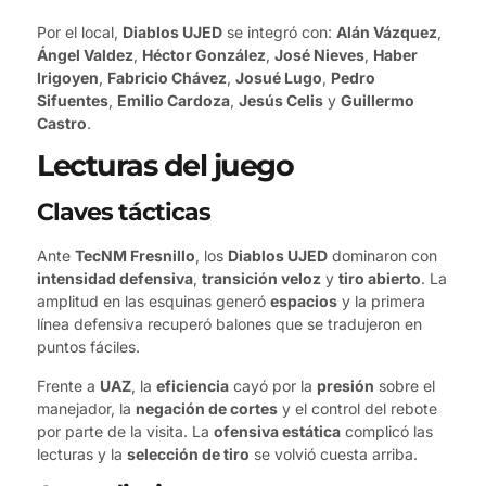
Por el local,
Diablos UJED
se integró con:
Alán Vázquez
,
Ángel Valdez
,
Héctor González
,
José Nieves
,
Haber
Irigoyen
,
Fabricio Chávez
,
Josué Lugo
,
Pedro
Sifuentes
,
Emilio Cardoza
,
Jesús Celis
y
Guillermo
Castro
.
Lecturas del juego
Claves tácticas
Ante
TecNM Fresnillo
, los
Diablos UJED
dominaron con
intensidad defensiva
,
transición veloz
y
tiro abierto
. La
amplitud en las esquinas generó
espacios
y la primera
línea defensiva recuperó balones que se tradujeron en
puntos fáciles.
Frente a
UAZ
, la
eficiencia
cayó por la
presión
sobre el
manejador, la
negación de cortes
y el control del rebote
por parte de la visita. La
ofensiva estática
complicó las
lecturas y la
selección de tiro
se volvió cuesta arriba.