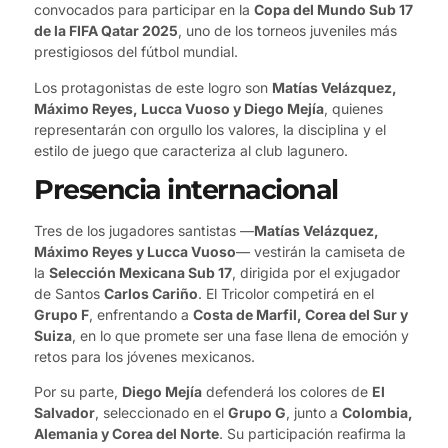
convocados para participar en la
Copa del Mundo Sub 17
de la FIFA Qatar 2025
, uno de los torneos juveniles más
prestigiosos del fútbol mundial.
Los protagonistas de este logro son
Matías Velázquez,
Máximo Reyes, Lucca Vuoso y Diego Mejía
, quienes
representarán con orgullo los valores, la disciplina y el
estilo de juego que caracteriza al club lagunero.
Presencia internacional
Tres de los jugadores santistas —
Matías Velázquez,
Máximo Reyes y Lucca Vuoso
— vestirán la camiseta de
la
Selección Mexicana Sub 17
, dirigida por el exjugador
de Santos
Carlos Cariño
. El Tricolor competirá en el
Grupo F
, enfrentando a
Costa de Marfil, Corea del Sur y
Suiza
, en lo que promete ser una fase llena de emoción y
retos para los jóvenes mexicanos.
Por su parte,
Diego Mejía
defenderá los colores de
El
Salvador
, seleccionado en el
Grupo G
, junto a
Colombia,
Alemania y Corea del Norte
. Su participación reafirma la