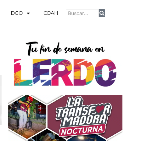
DGO
COAH