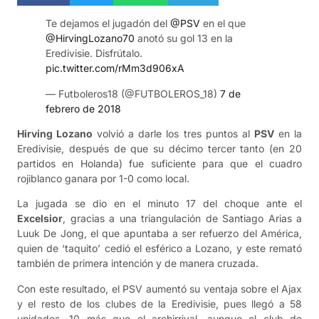
Te dejamos el jugadón del
@PSV
en el que
@HirvingLozano70
anotó su gol 13 en la
Eredivisie. Disfrútalo.
pic.twitter.com/rMm3d906xA
— Futboleros18 (@FUTBOLEROS_18)
7 de
febrero de 2018
Hirving Lozano
volvió a darle los tres puntos al
PSV
en la
Eredivisie, después de que su décimo tercer tanto (en 20
partidos en Holanda) fue suficiente para que el cuadro
rojiblanco ganara por 1-0 como local.
La jugada se dio en el minuto 17 del choque ante el
Excelsior
, gracias a una triangulación de Santiago Arias a
Luuk De Jong, el que apuntaba a ser refuerzo del América,
quien de ‘taquito’ cedió el esférico a Lozano, y este remató
también de primera intención y de manera cruzada.
Con este resultado, el PSV aumentó su ventaja sobre el Ajax
y el resto de los clubes de la Eredivisie, pues llegó a 58
unidades, 10 más que el archirrival, aunque el club de