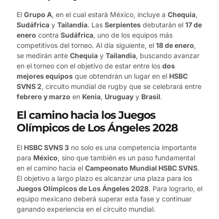
El
Grupo A
, en el cual estará México, incluye a
Chequia
,
Sudáfrica
y
Tailandia
. Las
Serpientes
debutarán el
17 de
enero
contra
Sudáfrica
, uno de los equipos más
competitivos del torneo. Al día siguiente, el
18 de enero
,
se medirán ante
Chequia
y
Tailandia
, buscando avanzar
en el torneo con el objetivo de estar entre los
dos
mejores equipos
que obtendrán un lugar en el
HSBC
SVNS 2
, circuito mundial de rugby que se celebrará entre
febrero y marzo
en
Kenia
,
Uruguay
y
Brasil
.
El camino hacia los Juegos
Olímpicos de Los Ángeles 2028
El
HSBC SVNS 3
no solo es una competencia importante
para
México
, sino que también es un paso fundamental
en el camino hacia el
Campeonato Mundial HSBC SVNS
.
El objetivo a largo plazo es alcanzar una plaza para los
Juegos Olímpicos de Los Ángeles 2028
. Para lograrlo, el
equipo mexicano deberá superar esta fase y continuar
ganando experiencia en el circuito mundial.