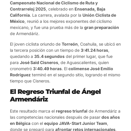
Campeonato Nacional de Ciclismo de Ruta y
Contrarreloj 2025
, celebrado en
Ensenada, Baja
California
. La carrera, avalada por la
Unión Ciclista de
México
, reunió a los mejores exponentes del ciclismo
mexicano, y fue una prueba más de la
gran preparación
de Armendáriz.
El joven ciclista oriundo de
Torreón
, Coahuila, se ubicó en
la tercera posición con un tiempo de
3:41.24 horas
,
quedando a
35.4 segundos
del primer lugar, que fue
para
José Said Cisneros
, de Aguascalientes, quien
cronometró
3:40.49 horas
. El
colimense José Emilio
Rodríguez
terminó en el segundo sitio, logrando el mismo
tiempo que Cisneros.
El Regreso Triunfal de Ángel
Armendáriz
Este resultado marca el
regreso triunfal
de Armendáriz a
las competencias nacionales después de pasar
dos años
en Bélgica
con el
equipo JAVA-Start Junior Team
,
donde se preparó para
afrontar retos internacionales
,