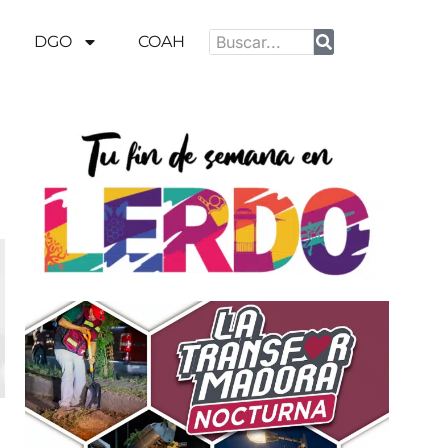
DGO
COAH