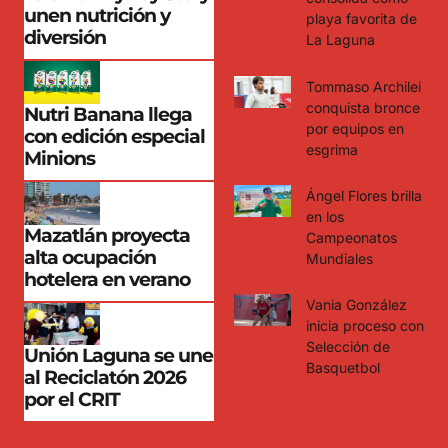
unen nutrición y
playa favorita de
diversión
La Laguna
Tommaso Archilei
conquista bronce
Nutri Banana llega
por equipos en
con edición especial
esgrima
Minions
Ángel Flores brilla
en los
Mazatlán proyecta
Campeonatos
alta ocupación
Mundiales
hotelera en verano
Vania González
inicia proceso con
Selección de
Unión Laguna se une
Basquetbol
al Reciclatón 2026
por el CRIT