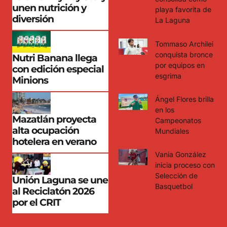
unen nutrición y
playa favorita de
diversión
La Laguna
Tommaso Archilei
conquista bronce
Nutri Banana llega
por equipos en
con edición especial
esgrima
Minions
Ángel Flores brilla
en los
Mazatlán proyecta
Campeonatos
alta ocupación
Mundiales
hotelera en verano
Vania González
inicia proceso con
Selección de
Unión Laguna se une
Basquetbol
al Reciclatón 2026
por el CRIT